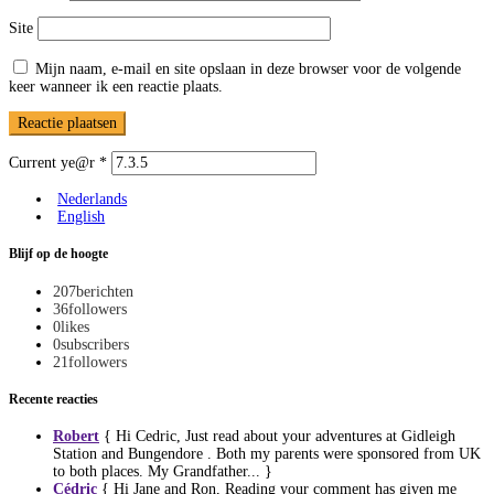
Site
Mijn naam, e-mail en site opslaan in deze browser voor de volgende
keer wanneer ik een reactie plaats.
Current ye@r
*
Nederlands
English
Blijf op de hoogte
207
berichten
36
followers
0
likes
0
subscribers
21
followers
Recente reacties
Robert
{ Hi Cedric, Just read about your adventures at Gidleigh
Station and Bungendore . Both my parents were sponsored from UK
to both places. My Grandfather... }
Cédric
{ Hi Jane and Ron, Reading your comment has given me