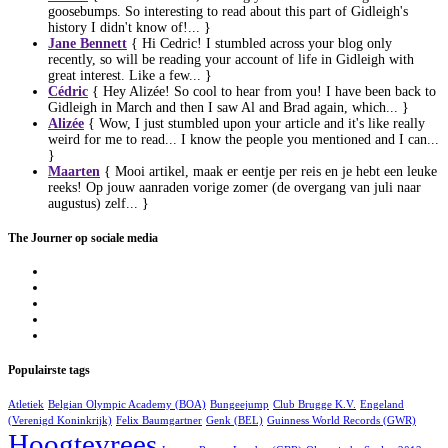
goosebumps. So interesting to read about this part of Gidleigh's
history I didn't know of!... }
Jane Bennett
{ Hi Cedric! I stumbled across your blog only
recently, so will be reading your account of life in Gidleigh with
great interest. Like a few... }
Cédric
{ Hey Alizée! So cool to hear from you! I have been back to
Gidleigh in March and then I saw Al and Brad again, which... }
Alizée
{ Wow, I just stumbled upon your article and it's like really
weird for me to read... I know the people you mentioned and I can...
}
Maarten
{ Mooi artikel, maak er eentje per reis en je hebt een leuke
reeks! Op jouw aanraden vorige zomer (de overgang van juli naar
augustus) zelf... }
The Journer op sociale media
Populairste tags
Atletiek
Belgian Olympic Academy (BOA)
Bungeejump
Club Brugge K.V.
Engeland
(Verenigd Koninkrijk)
Felix Baumgartner
Genk (BEL)
Guinness World Records (GWR)
Hoogtevrees